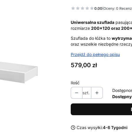
0.00
(Oceny: 0 Recenzj
Uniwersalna szuflada
pasująca
rozmiarze
200x120 oraz 200x
Szuflada do łóżka to
wytrzymał
oraz wszelkie niezbędne rzecz
Przejdź do pełnego opisu
Cena
579,00 zł
Ilość
Dostępno
szt.
Dostępny
Czas wysyłki:
4-6 Tygodni