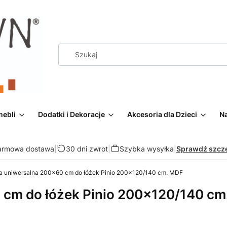
mebli
Dodatki i Dekoracje
Akcesoria dla Dzieci
Na
armowa dostawa
|
30 dni zwrot
|
Szybka wysyłka
|
Sprawdź szcz
a uniwersalna 200x60 cm do łóżek Pinio 200x120/140 cm. MDF
 cm do łóżek Pinio 200x120/140 c