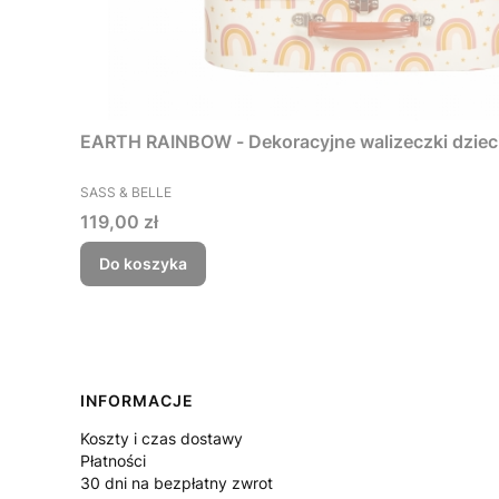
EARTH RAINBOW - Dekoracyjne walizeczki dzieci
PRODUCENT
SASS & BELLE
Cena
119,00 zł
Do koszyka
Linki w stopce
INFORMACJE
Koszty i czas dostawy
Płatności
30 dni na bezpłatny zwrot