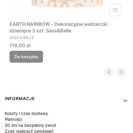
EARTH RAINBOW - Dekoracyjne walizeczki
dziecięce 3 szt. Sass&Belle
PRODUCENT
SASS & BELLE
Cena
119,00 zł
Do koszyka
Linki w stopce
INFORMACJE
Koszty i czas dostawy
Płatności
30 dni na bezpłatny zwrot
Czas realizacji zamówień