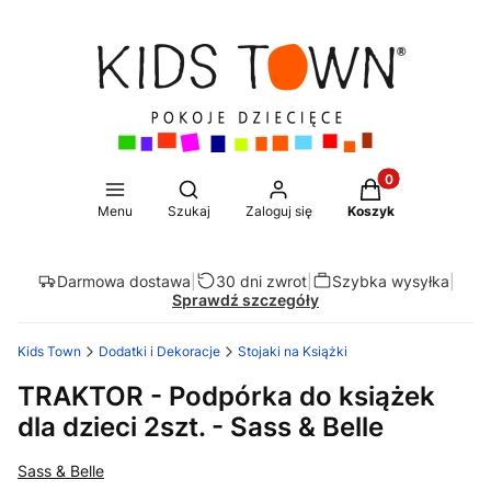
Produkty w koszy
Otwórz wyszukiwarkę
Menu
Szukaj
Zaloguj się
Koszyk
Darmowa dostawa
|
30 dni zwrot
|
Szybka wysyłka
|
Sprawdź szczegóły
Kids Town
Dodatki i Dekoracje
Stojaki na Książki
TRAKTOR - Podpórka do książek
dla dzieci 2szt. - Sass & Belle
Sass & Belle