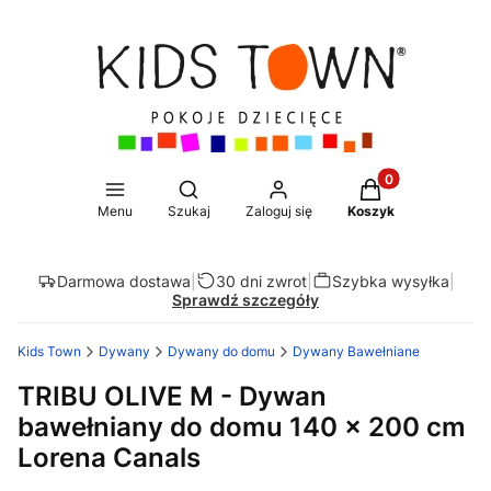
Produkty w koszy
Otwórz wyszukiwarkę
Menu
Szukaj
Zaloguj się
Koszyk
Darmowa dostawa
|
30 dni zwrot
|
Szybka wysyłka
|
Sprawdź szczegóły
Kids Town
Dywany
Dywany do domu
Dywany Bawełniane
TRIBU OLIVE M - Dywan
bawełniany do domu 140 x 200 cm
Lorena Canals