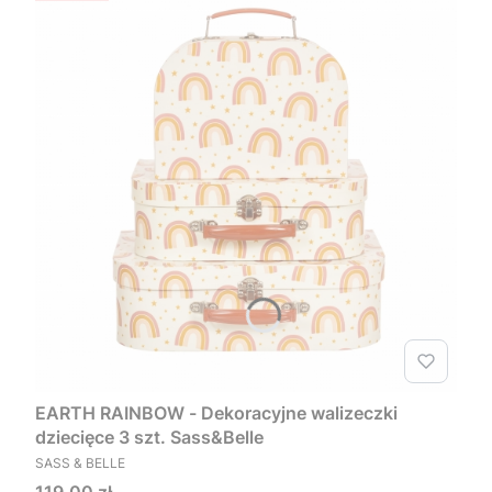
EARTH RAINBOW - Dekoracyjne walizeczki
dziecięce 3 szt. Sass&Belle
PRODUCENT
SASS & BELLE
Cena
119,00 zł