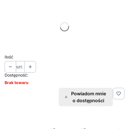
Wybierz wariant produktu:
Poszczególne warianty mogą różnić się ceną
*
Rozmiar
Wybierz
Ilość
szt.
Dostępność:
Brak towaru
Powiadom mnie
o dostępności