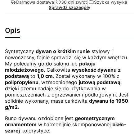
Darmowa dostawa
|
30 dni zwrot
|
Szybka wysyłka
|
Sprawdź szczegóły
Opis
Syntetyczny
dywan o krótkim runie
stylowy i
nowoczesny, fajnie sprawdzi się w każdym wnętrzu.
My polecamy go do salonu lub
pokoju
młodzieżowego
. Całkowita
wysokość dywanu z
podstawą
to
1,0 cm
. Został wykonany w 100% z
polipropylenu
, wzmocnionego
jutową podstawą
,
dzięki czemu nadaje się do użytkowania w
pomieszczeniach z ogrzewaniem podłogowym. Jest
solidnie wykonany, masa całkowita
dywanu to 1950
g/m2
.
Runo dywanu ozdobione jest
geometrycznym
ornamentem
w harmonijnie skomponowanej
biało-
szarej
kolorystyce.