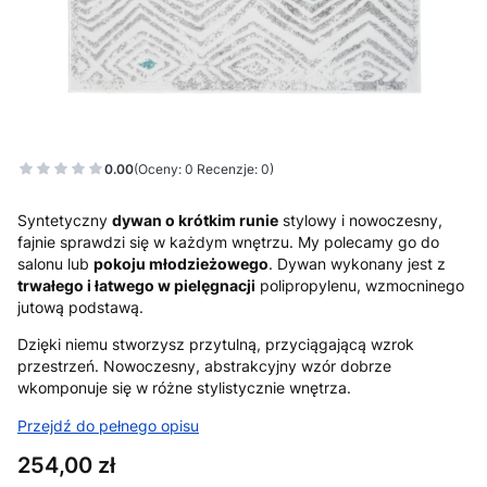
0.00
(Oceny: 0 Recenzje: 0)
Syntetyczny
dywan o krótkim runie
stylowy i nowoczesny,
fajnie sprawdzi się w każdym wnętrzu. My polecamy go do
salonu lub
pokoju młodzieżowego
. Dywan wykonany jest z
trwałego i łatwego w pielęgnacji
polipropylenu, wzmocninego
jutową podstawą.
Dzięki niemu stworzysz przytulną, przyciągającą wzrok
przestrzeń. Nowoczesny, abstrakcyjny wzór dobrze
wkomponuje się w różne stylistycznie wnętrza.
Przejdź do pełnego opisu
Cena
254,00 zł