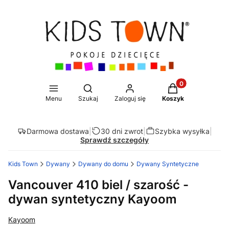
Produkty w koszy
Otwórz wyszukiwarkę
Menu
Szukaj
Zaloguj się
Koszyk
Darmowa dostawa
|
30 dni zwrot
|
Szybka wysyłka
|
Sprawdź szczegóły
Kids Town
Dywany
Dywany do domu
Dywany Syntetyczne
Vancouver 410 biel / szarość -
dywan syntetyczny Kayoom
Kayoom