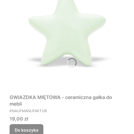
GWIAZDKA MIĘTOWA - ceramiczna gałka do
mebli
PRODUCENT
KNAUFMANUFAKTUR
Cena
19,00 zł
Do koszyka