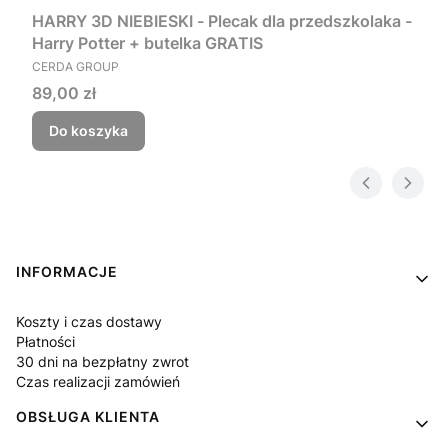
HARRY 3D NIEBIESKI - Plecak dla przedszkolaka -
Harry Potter + butelka GRATIS
PRODUCENT
CERDA GROUP
Cena
89,00 zł
Do koszyka
Linki w stopce
INFORMACJE
Koszty i czas dostawy
Płatności
30 dni na bezpłatny zwrot
Czas realizacji zamówień
OBSŁUGA KLIENTA