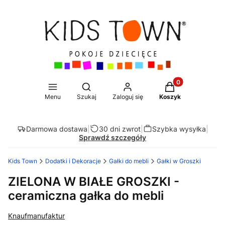
Produkty w koszy
Otwórz wyszukiwarkę
Menu
Szukaj
Zaloguj się
Koszyk
Darmowa dostawa
|
30 dni zwrot
|
Szybka wysyłka
|
Sprawdź szczegóły
Kids Town
Dodatki i Dekoracje
Gałki do mebli
Gałki w Groszki
ZIELONA W BIAŁE GROSZKI -
ceramiczna gałka do mebli
Knaufmanufaktur