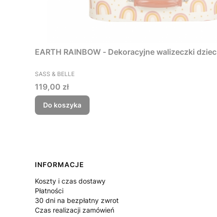
EARTH RAINBOW - Dekoracyjne walizeczki dzieci
PRODUCENT
SASS & BELLE
Cena
119,00 zł
Do koszyka
Linki w stopce
INFORMACJE
Koszty i czas dostawy
Płatności
30 dni na bezpłatny zwrot
Czas realizacji zamówień