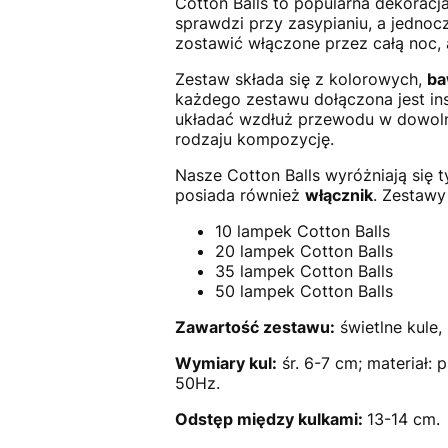
Cotton Balls to popularna dekoracj
sprawdzi przy zasypianiu, a jednoc
zostawić włączone przez całą noc, 
Zestaw składa się z kolorowych,
ba
każdego zestawu dołączona jest ins
układać wzdłuż przewodu w dowolne
rodzaju kompozycję.
Nasze Cotton Balls wyróżniają się 
posiada również
włącznik
. Zestawy
10 lampek Cotton Balls
20 lampek Cotton Balls
35 lampek Cotton Balls
50 lampek Cotton Balls
Zawartość zestawu:
świetlne kule,
Wymiary kul:
śr. 6-7 cm; materiał:
50Hz.
Odstęp między kulkami:
13-14 cm.