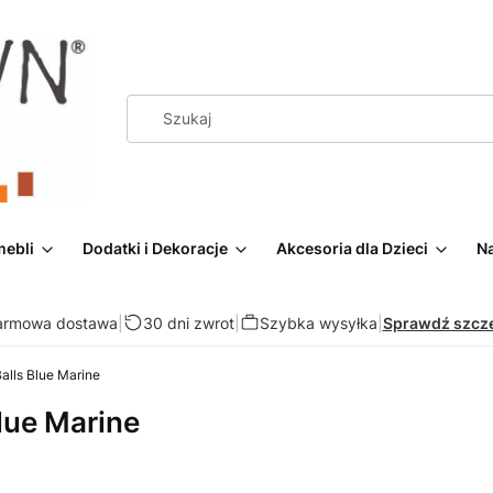
mebli
Dodatki i Dekoracje
Akcesoria dla Dzieci
Na
armowa dostawa
|
30 dni zwrot
|
Szybka wysyłka
|
Sprawdź szcz
alls Blue Marine
lue Marine