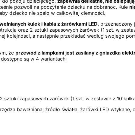
a do pokoju dziecięcego,
zapewnia delikatne, nie oślepiają
ześnie pozwoli na poczytanie dziecku na dobranoc. Kule
ni
aby dziecko nie spało w całkowitej ciemności.
wełnianych kulek i kabla z żarówkami LED
, przeznaczony 
trukcja oraz 2 sztuki zapasowych żarówek (1 szt. w zesta
j kolejności, a następnie przekładać według swojego po
tym, że
przewód z lampkami jest zasilany z gniazdka elek
 dostępne są w 4 wariantach:
 2 sztuki zapasowych żarówek (1 szt. w zestawie z 10 kulka
 przędza bawełniana; źródło światła: żarówki LED wtykane, 