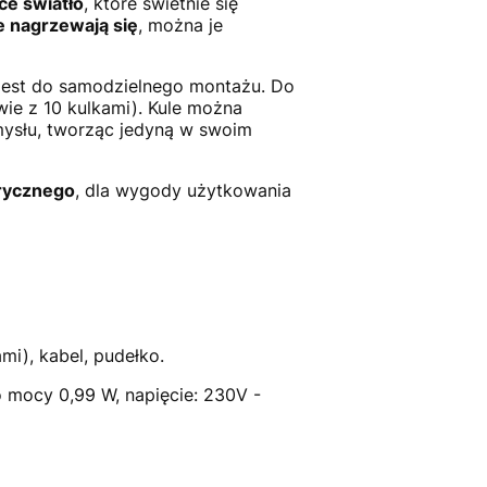
ce światło
, które świetnie się
e nagrzewają się
, można je
jest do samodzielnego montażu. Do
wie z 10 kulkami). Kule można
mysłu, tworząc jedyną w swoim
trycznego
, dla wygody użytkowania
mi), kabel, pudełko.
o mocy 0,99 W, napięcie: 230V -