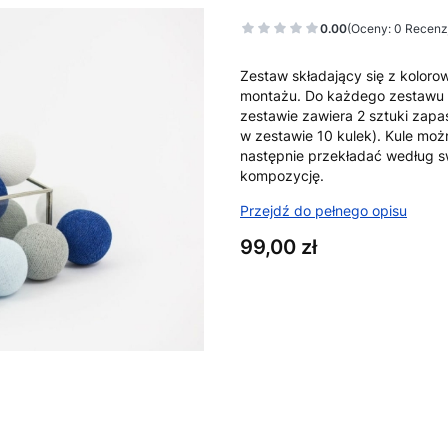
0.00
(Oceny: 0 Recenzj
Zestaw składający się z koloro
montażu. Do każdego zestawu d
zestawie zawiera 2 sztuki zapa
w zestawie 10 kulek). Kule moż
następnie przekładać według s
kompozycję.
Przejdź do pełnego opisu
Cena
99,00 zł
Wybierz wariant produktu:
Poszczególne warianty mogą ró
*
ilosc lampek
Wybierz