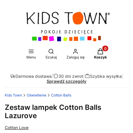
Produkty w koszy
Otwórz wyszukiwarkę
Menu
Szukaj
Zaloguj się
Koszyk
Darmowa dostawa
|
30 dni zwrot
|
Szybka wysyłka
|
Sprawdź szczegóły
Kids Town
Oświetlenie
Cotton Balls
Zestaw lampek Cotton Balls
Lazurove
Cotton Love