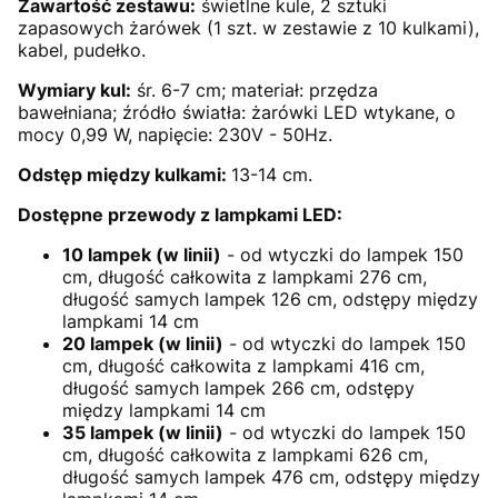
Zawartość zestawu:
świetlne kule, 2 sztuki
zapasowych żarówek (1 szt. w zestawie z 10 kulkami),
kabel, pudełko.
Wymiary kul:
śr. 6-7 cm; materiał: przędza
bawełniana; źródło światła: żarówki LED wtykane, o
mocy 0,99 W, napięcie: 230V - 50Hz.
Odstęp między kulkami:
13-14 cm.
Dostępne przewody z lampkami LED:
10 lampek (w linii)
- od wtyczki do lampek 150
cm, długość całkowita z lampkami 276 cm,
długość samych lampek 126 cm, odstępy między
lampkami 14 cm
20 lampek (w linii)
- od wtyczki do lampek 150
cm, długość całkowita z lampkami 416 cm,
długość samych lampek 266 cm, odstępy
między lampkami 14 cm
35 lampek (w linii)
- od wtyczki do lampek 150
cm, długość całkowita z lampkami 626 cm,
długość samych lampek 476 cm, odstępy między