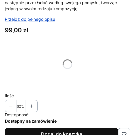
następnie przekładać według swojego pomysłu, tworząc
jedyną w swoim rodzaju kompozycję.
Przejdź do pełnego opisu
Cena
99,00 zł
Wybierz wariant produktu:
Poszczególne warianty mogą różnić się ceną
*
ilosc lampek
Wybierz
Ilość
szt.
Dostępność:
Dostępny na zamówienie
Dodaj do koszyka