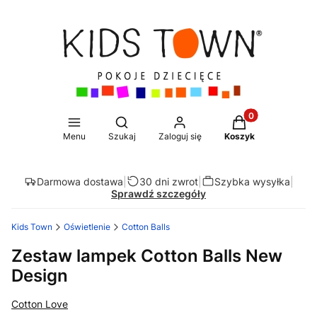
Produkty w koszy
Otwórz wyszukiwarkę
Menu
Szukaj
Zaloguj się
Koszyk
Darmowa dostawa
|
30 dni zwrot
|
Szybka wysyłka
|
Sprawdź szczegóły
Kids Town
Oświetlenie
Cotton Balls
Zestaw lampek Cotton Balls New
Design
Cotton Love