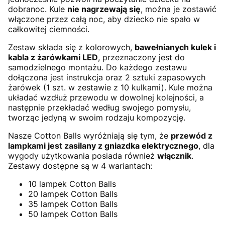
dobranoc. Kule
nie nagrzewają się
, można je zostawić
włączone przez całą noc, aby dziecko nie spało w
całkowitej ciemności.
Zestaw składa się z kolorowych,
bawełnianych kulek i
kabla z żarówkami LED
, przeznaczony jest do
samodzielnego montażu. Do każdego zestawu
dołączona jest instrukcja oraz 2 sztuki zapasowych
żarówek (1 szt. w zestawie z 10 kulkami). Kule można
układać wzdłuż przewodu w dowolnej kolejności, a
następnie przekładać według swojego pomysłu,
tworząc jedyną w swoim rodzaju kompozycję.
Nasze Cotton Balls wyróżniają się tym, że
przewód z
lampkami jest zasilany z gniazdka elektrycznego
, dla
wygody użytkowania posiada również
włącznik
.
Zestawy dostępne są w 4 wariantach:
10 lampek Cotton Balls
20 lampek Cotton Balls
35 lampek Cotton Balls
50 lampek Cotton Balls