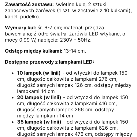
Zawartość zestawu:
świetlne kule, 2 sztuki
zapasowych żarówek (1 szt. w zestawie z 10 kulkami),
kabel, pudełko.
Wymiary kul:
śr. 6-7 cm; materiał: przędza
bawełniana; źródło światła: żarówki LED wtykane, o
mocy 0,99 W, napięcie: 230V - 50Hz.
Odstęp między kulkami:
13-14 cm.
Dostępne przewody z lampkami LED:
10 lampek (w linii)
- od wtyczki do lampek 150
cm, długość całkowita z lampkami 276 cm,
długość samych lampek 126 cm, odstępy między
lampkami 14 cm
20 lampek (w linii)
- od wtyczki do lampek 150
cm, długość całkowita z lampkami 416 cm,
długość samych lampek 266 cm, odstępy
między lampkami 14 cm
35 lampek (w linii)
- od wtyczki do lampek 150
cm, długość całkowita z lampkami 626 cm,
długość samych lampek 476 cm, odstępy między