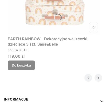
EARTH RAINBOW - Dekoracyjne walizeczki
dziecięce 3 szt. Sass&Belle
PRODUCENT
SASS & BELLE
Cena
119,00 zł
Do koszyka
Linki w stopce
INFORMACJE