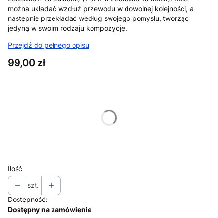
można układać wzdłuż przewodu w dowolnej kolejności, a
następnie przekładać według swojego pomysłu, tworząc
jedyną w swoim rodzaju kompozycję.
Przejdź do pełnego opisu
Cena
99,00 zł
Wybierz wariant produktu:
Poszczególne warianty mogą różnić się ceną
*
ilosc lampek
Wybierz
Ilość
szt.
Dostępność:
Dostępny na zamówienie