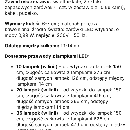
Zawartość zestawu:
świetlne kule, 2 sztuki
zapasowych żarówek (1 szt. w zestawie z 10 kulkami),
kabel, pudełko.
Wymiary kul:
śr. 6-7 cm; materiał: przędza
bawełniana; źródło światła: żarówki LED wtykane, o
mocy 0,99 W, napięcie: 230V - 50Hz.
Odstęp między kulkami:
13-14 cm.
Dostępne przewody z lampkami LED:
10 lampek (w linii)
- od wtyczki do lampek 150
cm, długość całkowita z lampkami 276 cm,
długość samych lampek 126 cm, odstępy między
lampkami 14 cm
20 lampek (w linii)
- od wtyczki do lampek 150
cm, długość całkowita z lampkami 416 cm,
długość samych lampek 266 cm, odstępy
między lampkami 14 cm
35 lampek (w linii)
- od wtyczki do lampek 150
cm, długość całkowita z lampkami 626 cm,
długość samych lampek 476 cm, odstępy między