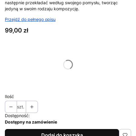
następnie przekładać według swojego pomysłu, tworząc
jedyną w swoim rodzaju kompozycję.
Przejdź do pełnego opisu
Cena
99,00 zł
Wybierz wariant produktu:
Poszczególne warianty mogą różnić się ceną
*
ilosc lampek
Wybierz
Ilość
szt.
Dostępność:
Dostępny na zamówienie
Dodaj do koszyka