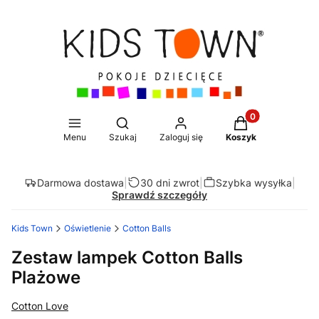
Produkty w koszy
Otwórz wyszukiwarkę
Menu
Szukaj
Zaloguj się
Koszyk
Darmowa dostawa
|
30 dni zwrot
|
Szybka wysyłka
|
Sprawdź szczegóły
Kids Town
Oświetlenie
Cotton Balls
Zestaw lampek Cotton Balls
Plażowe
Cotton Love