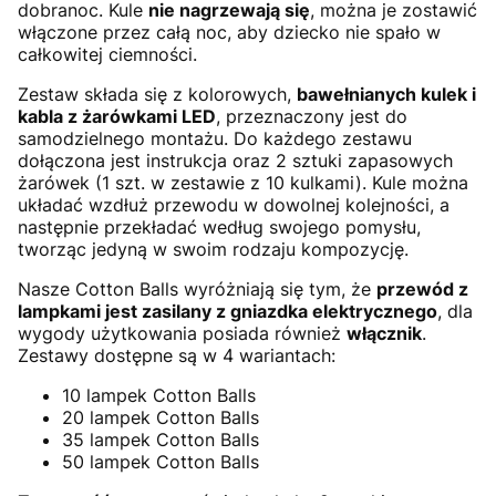
dobranoc. Kule
nie nagrzewają się
, można je zostawić
włączone przez całą noc, aby dziecko nie spało w
całkowitej ciemności.
Zestaw składa się z kolorowych,
bawełnianych kulek i
kabla z żarówkami LED
, przeznaczony jest do
samodzielnego montażu. Do każdego zestawu
dołączona jest instrukcja oraz 2 sztuki zapasowych
żarówek (1 szt. w zestawie z 10 kulkami). Kule można
układać wzdłuż przewodu w dowolnej kolejności, a
następnie przekładać według swojego pomysłu,
tworząc jedyną w swoim rodzaju kompozycję.
Nasze Cotton Balls wyróżniają się tym, że
przewód z
lampkami jest zasilany z gniazdka elektrycznego
, dla
wygody użytkowania posiada również
włącznik
.
Zestawy dostępne są w 4 wariantach:
10 lampek Cotton Balls
20 lampek Cotton Balls
35 lampek Cotton Balls
50 lampek Cotton Balls