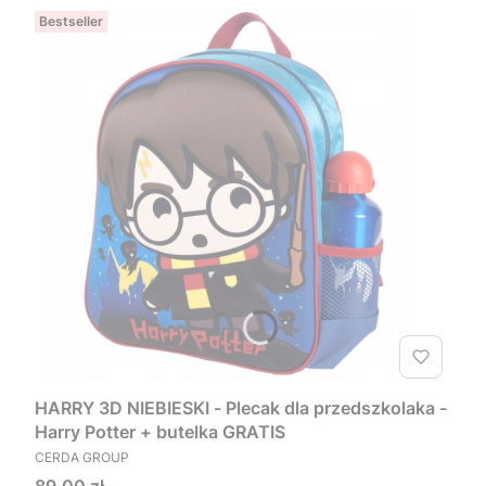
Bestseller
HARRY 3D NIEBIESKI - Plecak dla przedszkolaka -
Harry Potter + butelka GRATIS
PRODUCENT
CERDA GROUP
Cena
89,00 zł