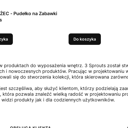
ko na Zabawki
s
zyka
Do koszyka
 w produktach do wyposażenia wnętrz. 3 Sprouts został stw
nych i nowoczesnych produktów. Pracując w projektowaniu w
owali się do stworzenia kolekcji, która skierowana zarówno 
jest szczęśliwa, aby służyć klientom, którzy podzielają 
s, która pozwala znaleźć wielką radość w projektowaniu p
 widzi produkty jak i dla codziennych użytkowników.
OBSŁUGA KLIENTA