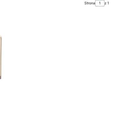
Strona
z 1