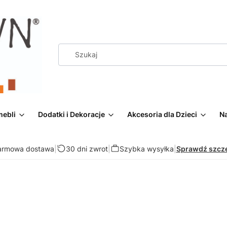
mebli
Dodatki i Dekoracje
Akcesoria dla Dzieci
Na
armowa dostawa
|
30 dni zwrot
|
Szybka wysyłka
|
Sprawdź szcz