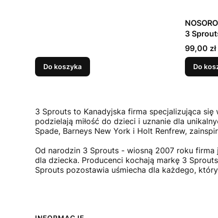
NOSOROŻEC - Pudeł
3 Sprout
Cena
99,00 zł
Do koszyka
Do kos
3 Sprouts to Kanadyjska firma specjalizująca się
podzielają miłość do dzieci i uznanie dla unikal
Spade, Barneys New York i Holt Renfrew, zainspir
Od narodzin 3 Sprouts - wiosną 2007 roku firma 
dla dziecka. Producenci kochają markę 3 Sprout
Sprouts pozostawia uśmiecha dla każdego, który
INFORMACJE