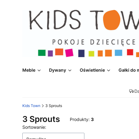
Meble
Dywany
Oświetlenie
Gałki do 
D
Kids Town
3 Sprouts
3 Sprouts
Produkty:
3
Lista produktów
Sortowanie: