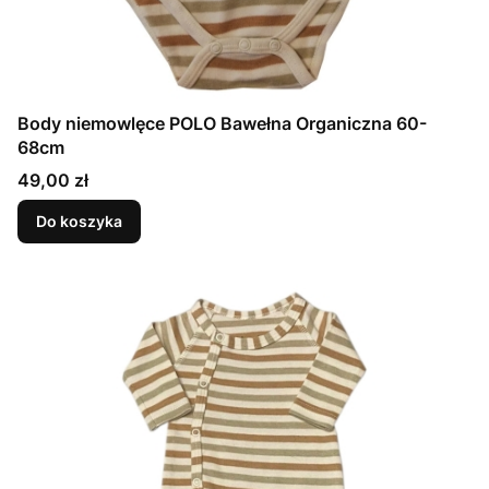
Body niemowlęce POLO Bawełna Organiczna 60-
68cm
Cena
49,00 zł
Do koszyka