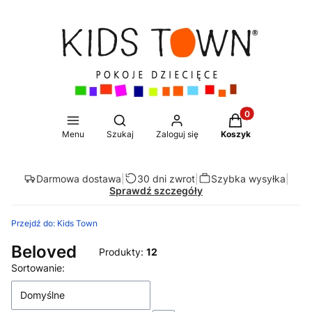
Produkty w koszy
Otwórz wyszukiwarkę
Menu
Szukaj
Zaloguj się
Koszyk
Darmowa dostawa
|
30 dni zwrot
|
Szybka wysyłka
|
Sprawdź szczegóły
Przejdź do:
Kids Town
Beloved
Produkty:
12
Lista produktów
Sortowanie:
Domyślne