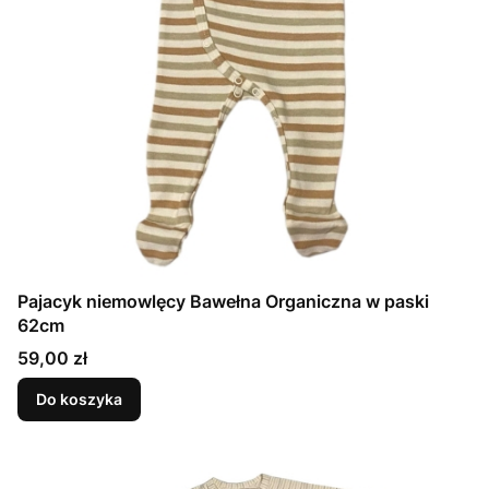
Pajacyk niemowlęcy Bawełna Organiczna w paski
62cm
Cena
59,00 zł
Do koszyka