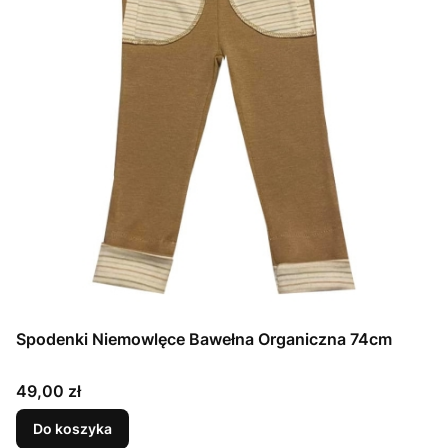
Spodenki Niemowlęce Bawełna Organiczna 74cm
Cena
49,00 zł
Do koszyka