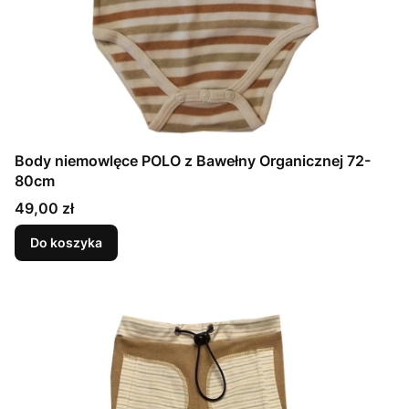
Body niemowlęce POLO z Bawełny Organicznej 72-
80cm
Cena
49,00 zł
Do koszyka