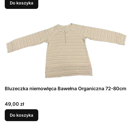
Do koszyka
Bluzeczka niemowlęca Bawełna Organiczna 72-80cm
Cena
49,00 zł
Do koszyka