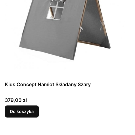
Kids Concept Namiot Składany Szary
Cena
379,00 zł
Do koszyka