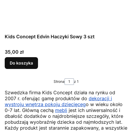
Kids Concept Edvin Haczyki Sowy 3 szt
Cena
35,00 zł
Do koszyka
Strona
z 1
Szwedzka firma Kids Concept działa na rynku od
2007 r. oferując gamę produktów do
dekoracji i
wystroju wnętrza pokoju dziecięceg
o w wieku około
0-7 lat. Główną cechą
mebli
jest ich uniwersalność i
dbałość dodatków o najdrobniejsze szczegóły, które
pobudzają wyobraźnię dziecka od najmłodszych lat.
Każdy produkt jest starannie zapakowany, a wszystkie