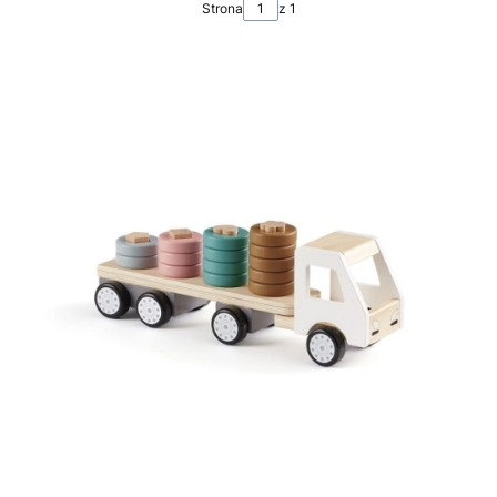
Strona
z 1