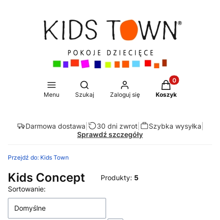
Produkty w koszy
Otwórz wyszukiwarkę
Menu
Szukaj
Zaloguj się
Koszyk
Darmowa dostawa
|
30 dni zwrot
|
Szybka wysyłka
|
Sprawdź szczegóły
Przejdź do:
Kids Town
Kids Concept
Produkty:
5
Lista produktów
Sortowanie:
Domyślne