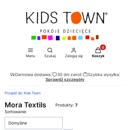
Produkty w koszy
Otwórz wyszukiwarkę
Menu
Szukaj
Zaloguj się
Koszyk
Darmowa dostawa
|
30 dni zwrot
|
Szybka wysyłka
|
Sprawdź szczegóły
Przejdź do:
Kids Town
Mora Textils
Produkty:
7
Lista produktów
Sortowanie:
Domyślne