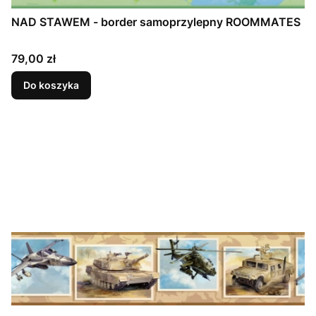
NAD STAWEM - border samoprzylepny ROOMMATES
Cena
79,00 zł
Do koszyka