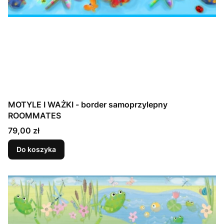
MOTYLE I WAŻKI - border samoprzylepny
ROOMMATES
Cena
79,00 zł
Do koszyka