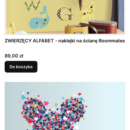
ZWIERZĘCY ALFABET - naklejki na ścianę Roommates
Cena
89,00 zł
Do koszyka