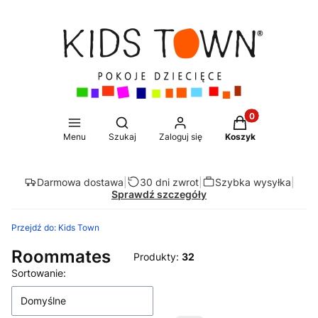
Produkty w koszy
Otwórz wyszukiwarkę
Menu
Szukaj
Zaloguj się
Koszyk
Darmowa dostawa
|
30 dni zwrot
|
Szybka wysyłka
|
Sprawdź szczegóły
Przejdź do:
Kids Town
Roommates
Produkty:
32
Lista produktów
Sortowanie:
Domyślne