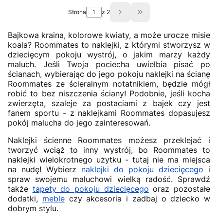
Strona
z 2
Przejdź do ostatniej st
Bajkowa kraina, kolorowe kwiaty, a może urocze misie
koala? Roommates to naklejki, z którymi stworzysz w
dziecięcym pokoju wystrój, o jakim marzy każdy
maluch. Jeśli Twoja pociecha uwielbia pisać po
ścianach, wybierając do jego pokoju naklejki na ścianę
Roommates ze ścieralnym notatnikiem, będzie mógł
robić to bez niszczenia ściany! Podobnie, jeśli kocha
zwierzęta, szaleje za postaciami z bajek czy jest
fanem sportu - z naklejkami Roommates dopasujesz
pokój malucha do jego zainteresowań.
Naklejki ścienne Roommates możesz przeklejać i
tworzyć wciąż to inny wystrój, bo Roommates to
naklejki wielokrotnego użytku - tutaj nie ma miejsca
na nudę! Wybierz
naklejki do pokoju dziecięcego
i
spraw swojemu maluchowi wielką radość. Sprawdź
także
tapety do pokoju dziecięcego
oraz pozostałe
dodatki,
meble
czy akcesoria i zadbaj o dziecko w
dobrym stylu.