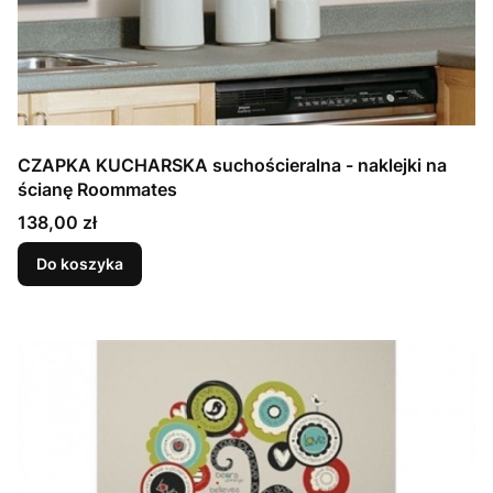
CZAPKA KUCHARSKA suchościeralna - naklejki na
ścianę Roommates
Cena
138,00 zł
Do koszyka