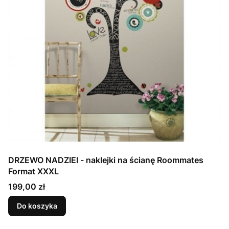
DRZEWO NADZIEI - naklejki na ścianę Roommates
Format XXXL
Cena
199,00 zł
Do koszyka