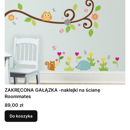
ZAKRĘCONA GAŁĄZKA -naklejki na ścianę
Roommates
Cena
89,00 zł
Do koszyka