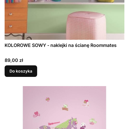
KOLOROWE SOWY - naklejki na ścianę Roommates
Cena
89,00 zł
Do koszyka