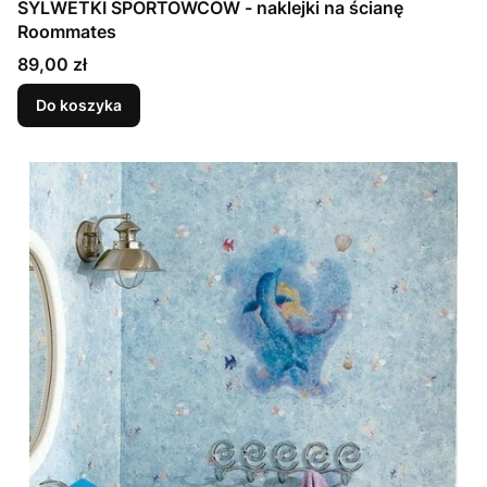
SYLWETKI SPORTOWCÓW - naklejki na ścianę
Roommates
Cena
89,00 zł
Do koszyka