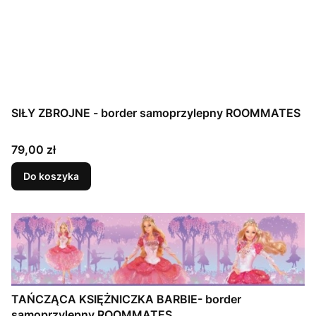
SIŁY ZBROJNE - border samoprzylepny ROOMMATES
Cena
79,00 zł
Do koszyka
TAŃCZĄCA KSIĘŻNICZKA BARBIE- border
samoprzylepny ROOMMATES