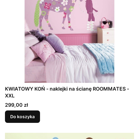
KWIATOWY KOŃ - naklejki na ścianę ROOMMATES -
XXL
Cena
299,00 zł
Do koszyka