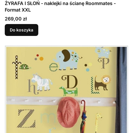
ŻYRAFA I SŁOŃ - naklejki na ścianę Roommates -
Format XXL
Cena
269,00 zł
Do koszyka