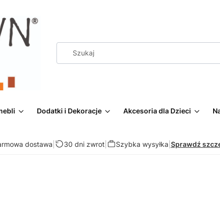
mebli
Dodatki i Dekoracje
Akcesoria dla Dzieci
Na
armowa dostawa
|
30 dni zwrot
|
Szybka wysyłka
|
Sprawdź szcz