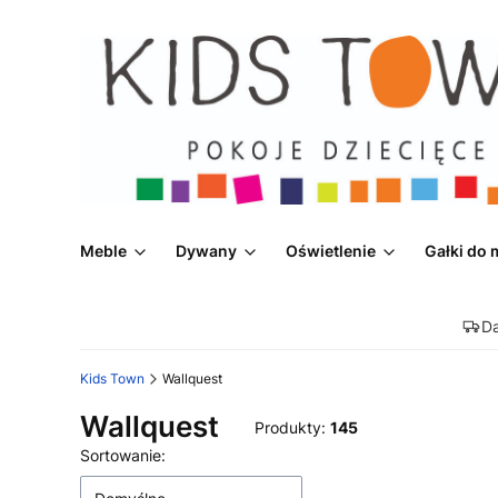
Meble
Dywany
Oświetlenie
Gałki do 
D
Kids Town
Wallquest
Wallquest
Produkty:
145
Lista produktów
Sortowanie: