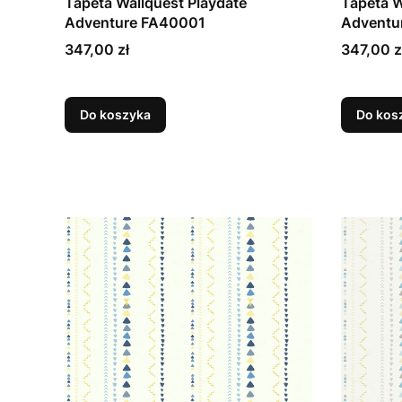
Tapeta Wallquest Playdate
Tapeta W
Adventure FA40001
Adventu
Cena
Cena
347,00 zł
347,00 z
Do koszyka
Do kos