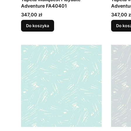
Adventure FA40401
Adventu
Cena
Cena
347,00 zł
347,00 z
Do koszyka
Do kos