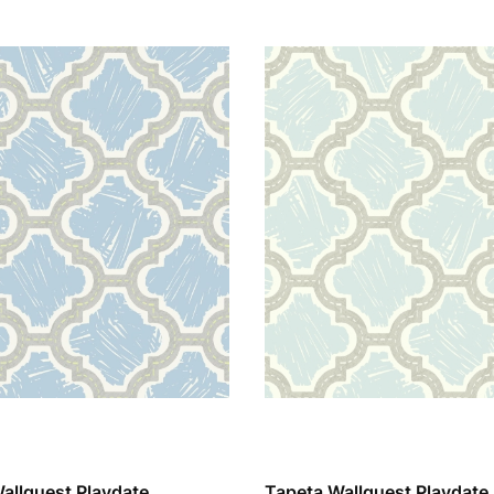
allquest Playdate
Tapeta Wallquest Playdate