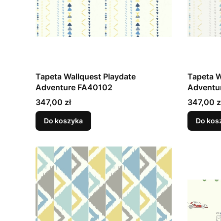
Tapeta Wallquest Playdate
Tapeta W
Adventure FA40102
Adventu
Cena
Cena
347,00 zł
347,00 z
Do koszyka
Do kos