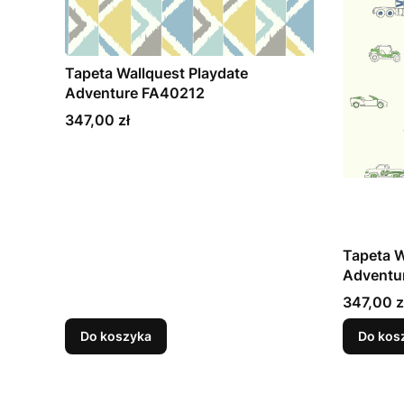
Tapeta Wallquest Playdate
Adventure FA40212
Cena
347,00 zł
Tapeta W
Adventu
Cena
347,00 z
Do koszyka
Do kos