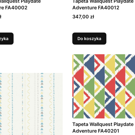
allquest Playdate
Tapeta Wallquest Playdate
re FA40002
Adventure FA40012
Cena
ł
347,00 zł
zyka
Do koszyka
Tapeta Wallquest Playdate
Adventure FA40201