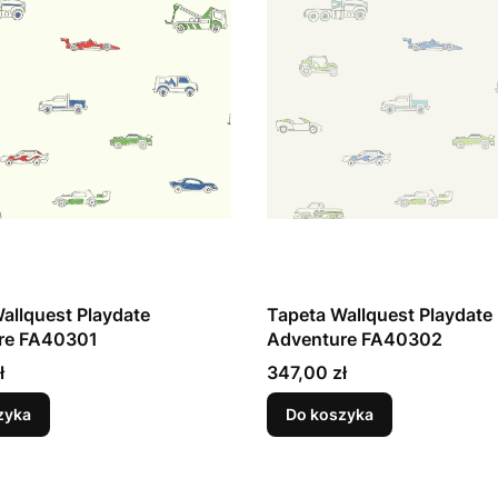
allquest Playdate
Tapeta Wallquest Playdate
re FA40301
Adventure FA40302
Cena
ł
347,00 zł
zyka
Do koszyka