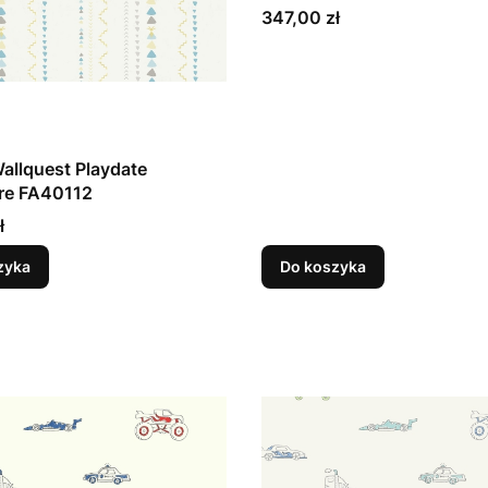
Cena
347,00 zł
allquest Playdate
re FA40112
ł
zyka
Do koszyka