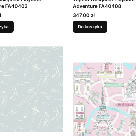
re FA40402
Adventure FA40408
Cena
ł
347,00 zł
zyka
Do koszyka