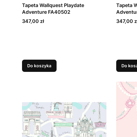
Tapeta Wallquest Playdate
Tapeta W
Adventure FA40502
Adventu
Cena
Cena
347,00 zł
347,00 z
Do koszyka
Do kos