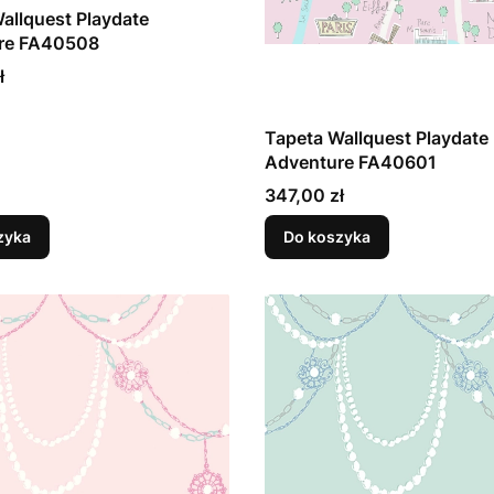
allquest Playdate
re FA40508
ł
Tapeta Wallquest Playdate
Adventure FA40601
Cena
347,00 zł
zyka
Do koszyka