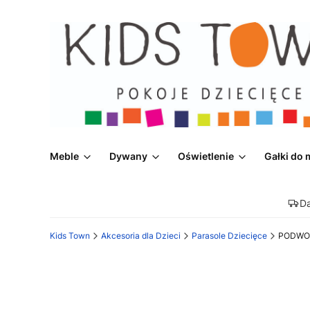
Meble
Dywany
Oświetlenie
Gałki do 
D
Kids Town
Akcesoria dla Dzieci
Parasole Dziecięce
PODWOD