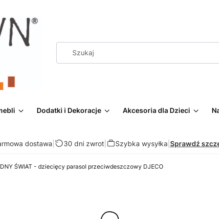
mebli
Dodatki i Dekoracje
Akcesoria dla Dzieci
Na
armowa dostawa
|
30 dni zwrot
|
Szybka wysyłka
|
Sprawdź szcz
NY ŚWIAT - dziecięcy parasol przeciwdeszczowy DJECO