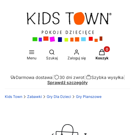
Produkty w koszy
Otwórz wyszukiwarkę
Menu
Szukaj
Zaloguj się
Koszyk
Darmowa dostawa
|
30 dni zwrot
|
Szybka wysyłka
|
Sprawdź szczegóły
Kids Town
Zabawki
Gry Dla Dzieci
Gry Planszowe