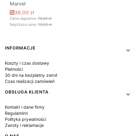
Marvel
Cena promocyjna
39,00 zł
Cena regularna:
79,00 zł
Najniższa cena:
79,00 zł
Linki w stopce
INFORMACJE
Koszty i czas dostawy
Płatności
30 dni na bezpłatny zwrot
Czas realizacji zamówień
OBSŁUGA KLIENTA
Kontakt i dane firmy
Regulaminn
Polityka prywatności
Zwroty i reklamacje
O NAS