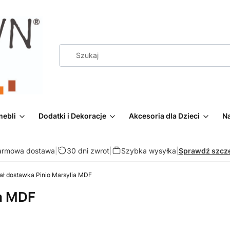
mebli
Dodatki i Dekoracje
Akcesoria dla Dzieci
Na
armowa dostawa
|
30 dni zwrot
|
Szybka wysyłka
|
Sprawdź szcz
ał dostawka Pinio Marsylia MDF
ia MDF