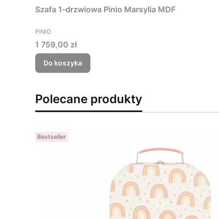
Szafa 1-drzwiowa Pinio Marsylia MDF
PRODUCENT
PINIO
Cena
1 759,00 zł
Do koszyka
Polecane produkty
Bestseller