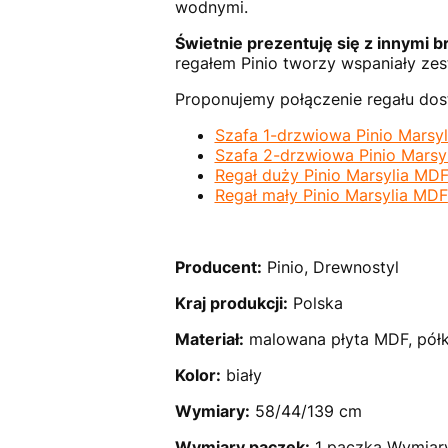
wodnymi.
Świetnie prezentuję się z innymi br
regałem Pinio tworzy wspaniały zes
Proponujemy połączenie regału dos
Szafa 1-drzwiowa Pinio Marsy
Szafa 2-drzwiowa Pinio Marsy
Regał duży Pinio Marsylia MD
Regał mały Pinio Marsylia MDF
Producent:
Pinio, Drewnostyl
Kraj produkcji:
Polska
Materiał:
malowana płyta MDF, półki
Kolor:
biały
Wymiary:
58/44/139 cm
Wymiary paczek:
1 paczka Wymiary: