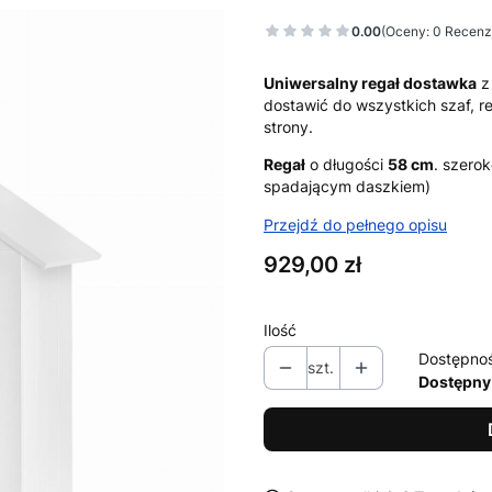
0.00
(Oceny: 0 Recenzj
Uniwersalny regał dostawka
z 
dostawić do wszystkich szaf, re
strony.
Regał
o długości
58 cm
. szero
spadającym daszkiem)
Przejdź do pełnego opisu
Cena
929,00 zł
Ilość
Dostępno
szt.
Dostępny