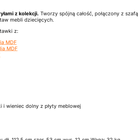
yłami z kolekcji.
Tworzy spójną całość, połączony z szafą
taw mebli dziecięcych.
tawki z:
lia MDF
lia MDF
F
 i wieniec dolny z płyty meblowej
 dł. 112,5 cm szer. 53 cm wys. 12 cm Waga: 32 kg