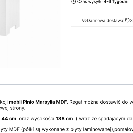
Czas wysyłki:
4-6 Tygodni
Darmowa dostawa
|
3
kcji
mebli Pinio Marsylia MDF
. Regał można dostawić do ws
ewej strony.
i
44 cm
. oraz wysokości
138 cm
. ( wraz ze spadającym d
łyty MDF (półki są wykonane z płyty laminowanej),pomalo