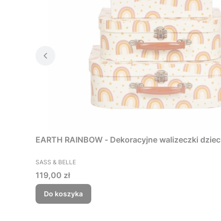
EARTH RAINBOW - Dekoracyjne walizeczki dzieci
PRODUCENT
SASS & BELLE
Cena
119,00 zł
Do koszyka