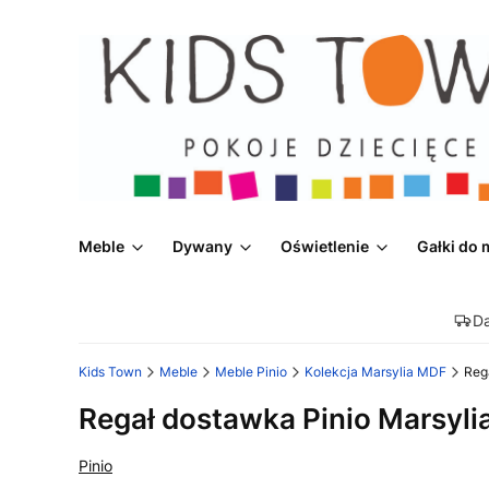
Meble
Dywany
Oświetlenie
Gałki do 
D
Kids Town
Meble
Meble Pinio
Kolekcja Marsylia MDF
Reg
Regał dostawka Pinio Marsyl
Pinio