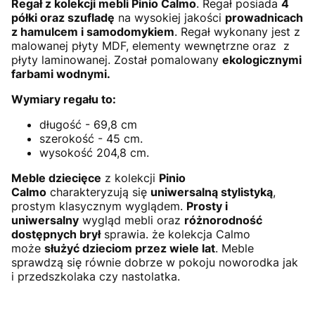
Regał z kolekcji mebli Pinio Calmo
. Regał posiada
4
półki oraz szufladę
na wysokiej jakości
prowadnicach
z hamulcem i samodomykiem
. Regał wykonany jest z
malowanej płyty MDF, elementy wewnętrzne oraz z
płyty laminowanej. Został pomalowany
ekologicznymi
farbami wodnymi.
Wymiary regału to:
długość - 69,8 cm
szerokość - 45 cm.
wysokość 204,8 cm.
Meble dziecięce
z kolekcji
Pinio
Calmo
charakteryzują się
uniwersalną stylistyką
,
prostym klasycznym wyglądem.
Prosty i
uniwersalny
wygląd mebli oraz
różnorodność
dostępnych brył
sprawia. że kolekcja Calmo
może
służyć dzieciom przez wiele lat
. Meble
sprawdzą się równie dobrze w pokoju noworodka jak
i przedszkolaka czy nastolatka.