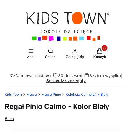
Produkty w koszy
Otwórz wyszukiwarkę
Menu
Szukaj
Zaloguj się
Koszyk
Darmowa dostawa
|
30 dni zwrot
|
Szybka wysyłka
|
Sprawdź szczegóły
Kids Town
Meble
Meble Pinio
Kolekcja Calmo 24 - Biały
Regał Pinio Calmo - Kolor Biały
Pinio