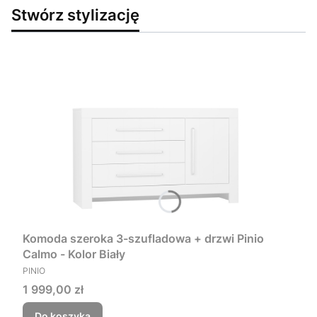
Stwórz stylizację
Komoda szeroka 3-szufladowa + drzwi Pinio
Calmo - Kolor Biały
PRODUCENT
PINIO
Cena
1 999,00 zł
Do koszyka