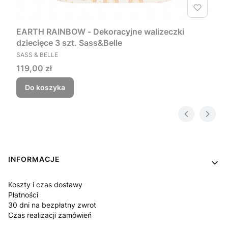
EARTH RAINBOW - Dekoracyjne walizeczki
dziecięce 3 szt. Sass&Belle
PRODUCENT
SASS & BELLE
Cena
119,00 zł
Do koszyka
Linki w stopce
INFORMACJE
Koszty i czas dostawy
Płatności
30 dni na bezpłatny zwrot
Czas realizacji zamówień