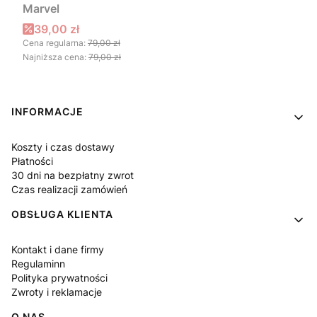
Marvel
Cena promocyjna
39,00 zł
Cena regularna:
79,00 zł
Najniższa cena:
79,00 zł
Linki w stopce
INFORMACJE
Koszty i czas dostawy
Płatności
30 dni na bezpłatny zwrot
Czas realizacji zamówień
OBSŁUGA KLIENTA
Kontakt i dane firmy
Regulaminn
Polityka prywatności
Zwroty i reklamacje
O NAS