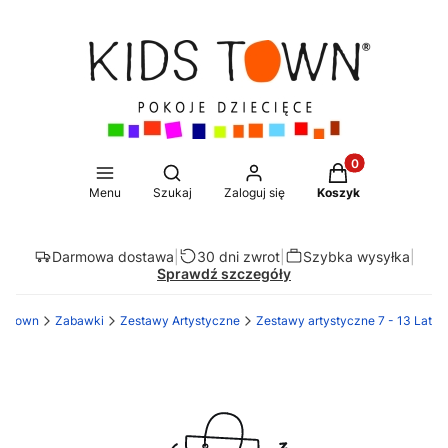
Produkty w koszy
Otwórz wyszukiwarkę
Menu
Szukaj
Zaloguj się
Koszyk
Darmowa dostawa
|
30 dni zwrot
|
Szybka wysyłka
|
Sprawdź szczegóły
ds Town
Zabawki
Zestawy Artystyczne
Zestawy artystyczne 7 - 13 Lat