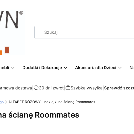
mebli
Dodatki i Dekoracje
Akcesoria dla Dzieci
Na
armowa dostawa
|
30 dni zwrot
|
Szybka wysyłka
|
Sprawdź szcz
go
ALFABET RÓŻOWY - naklejki na ścianę Roommates
na ścianę Roommates