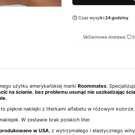
Czas wysyłki:
24 godziny
Darmowa dostawa
|
3
nego użytku amerykańskiej marki
Roommates
. Specjalizu
cić na ścianie
,
bez problemu usunąć nie uszkadzając ścia
ie.
to piękne naklejki z literkami alfabetu w różowym kolorze.
aklejek. W zestawie brak polskich liter.
produkowane w USA
, z wytrzymałego i elastycznego winyl