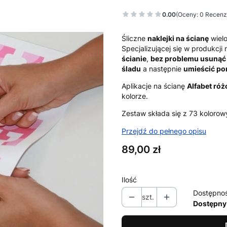
0.00
(Oceny: 0 Recenzj
Śliczne
naklejki na ścianę
wielo
Specjalizującej się w produkcj
ścianie
,
bez problemu usunąć 
śladu
a następnie
umieścić po
Aplikacje na ścianę
Alfabet ró
kolorze.
Zestaw składa się z 73 kolorowy
Przejdź do pełnego opisu
Cena
89,00 zł
Ilość
Dostępno
szt.
Dostępny