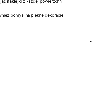
ąć naklejki
z każdej powierzchni
wnież pomysł na piękne dekoracje