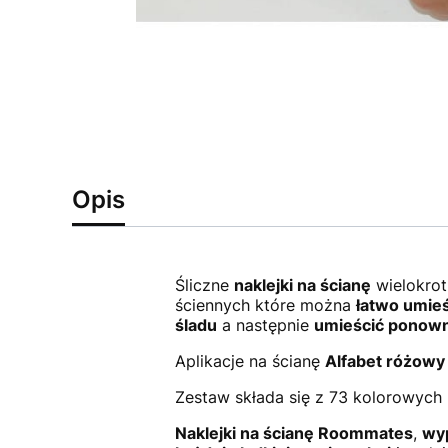
Opis
Śliczne
naklejki na ścianę
wielokrot
ściennych które można
łatwo umieś
śladu
a następnie
umieścić ponown
Aplikacje na ścianę
Alfabet różowy
Zestaw składa się z 73 kolorowych n
Naklejki na ścianę Roommates
,
wy