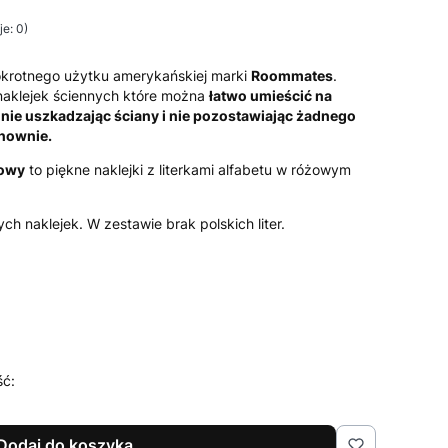
e: 0)
krotnego użytku amerykańskiej marki
Roommates
.
i naklejek ściennych które można
łatwo umieścić na
nie uszkadzając ściany i nie pozostawiając żadnego
nownie.
żowy
to piękne naklejki z literkami alfabetu w różowym
ch naklejek. W zestawie brak polskich liter.
ść:
Dodaj do koszyka