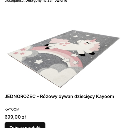
Dostępność:
Dostępny na zamówienie
JEDNOROŻEC - Różowy dywan dziecięcy Kayoom
PRODUCENT
KAYOOM
Cena
699,00 zł
Zobacz produkt