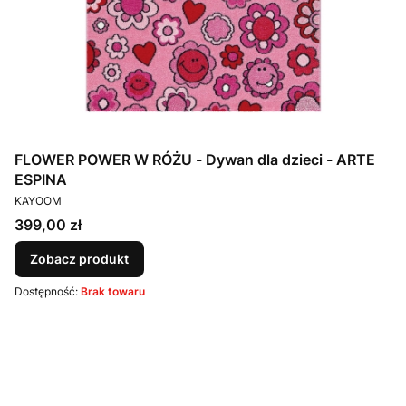
FLOWER POWER W RÓŻU - Dywan dla dzieci - ARTE
ESPINA
PRODUCENT
KAYOOM
Cena
399,00 zł
Zobacz produkt
Dostępność:
Brak towaru