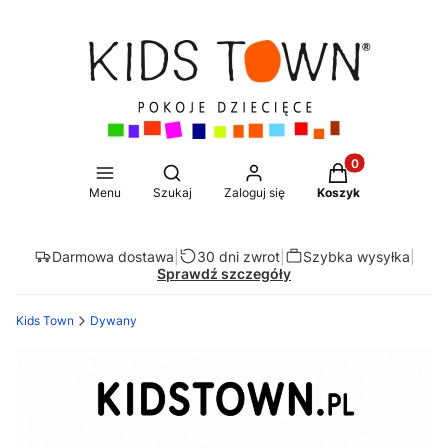
Produkty w koszy
Otwórz wyszukiwarkę
Menu
Szukaj
Zaloguj się
Koszyk
Darmowa dostawa
|
30 dni zwrot
|
Szybka wysyłka
|
Sprawdź szczegóły
Kids Town
Dywany