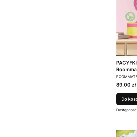
PACYFKI 
Roomma
PRODUCEN
ROOMMAT
Cena
89,00 zł
Do kos
Dostępność