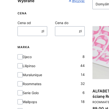
Wybrane
Wyczyść
Domyśl
CENA
Cena od
Cena do
zł
zł
MARKA
Marka
8
Djeco
44
Lilipinso
14
Muralunique
32
Roommates
ALFABET
6
Serie Golo
ścianę 
PRODUCEN
18
Wallpops
ROOMMAT
Cena
89,00 zł