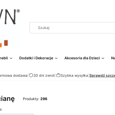
mebli
Dodatki i Dekoracje
Akcesoria dla Dzieci
Na
armowa dostawa
|
30 dni zwrot
|
Szybka wysyłka
|
Sprawdź szcz
cianę
Produkty:
296
 produktów
e: