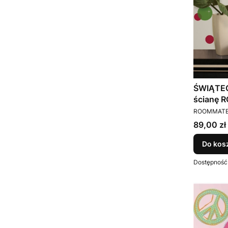
ŚWIĄTEC
ścianę
PRODUCEN
ROOMMAT
Cena
89,00 zł
Do kos
Dostępność