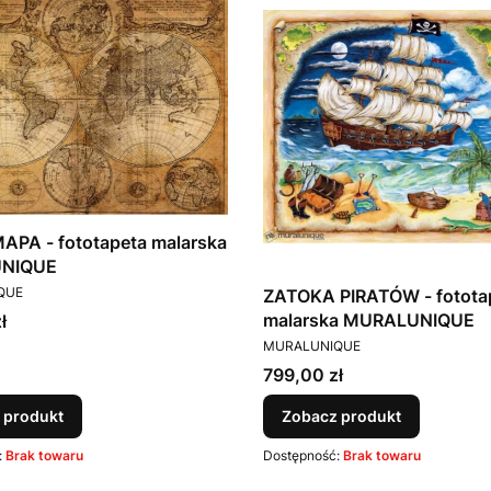
APA - fototapeta malarska
NIQUE
T
QUE
ZATOKA PIRATÓW - fotota
malarska MURALUNIQUE
ł
PRODUCENT
MURALUNIQUE
Cena
799,00 zł
 produkt
Zobacz produkt
:
Brak towaru
Dostępność:
Brak towaru