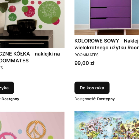
KOLOROWE SOWY - Naklej
wielokrotnego użytku Ro
ZNE KÓŁKA - naklejki na
PRODUCENT
ROOMMATES
 ROOMMATES
Cena
99,00 zł
T
ES
zyka
Do koszyka
:
Dostępny
Dostępność:
Dostępny