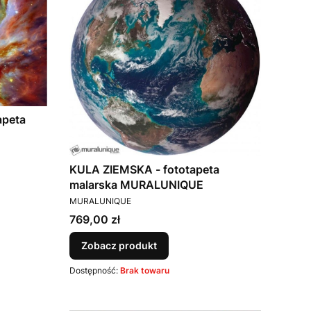
apeta
KULA ZIEMSKA - fototapeta
malarska MURALUNIQUE
PRODUCENT
MURALUNIQUE
Cena
769,00 zł
Zobacz produkt
Dostępność:
Brak towaru