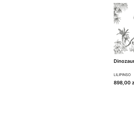
Dinozaur
PRODUCEN
LILIPINSO
Cena
898,00 z