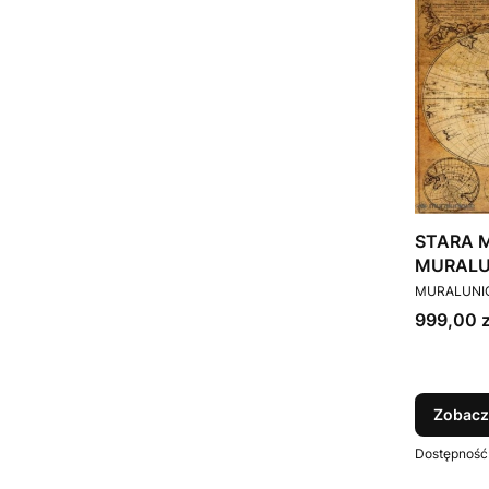
STARA M
MURALU
PRODUCEN
MURALUNI
Cena
999,00 z
Zobacz
Dostępność