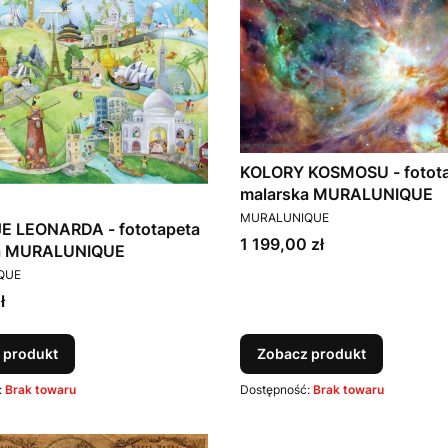
KOLORY KOSMOSU - fotot
malarska MURALUNIQUE
PRODUCENT
MURALUNIQUE
 LEONARDA - fototapeta
Cena
1 199,00 zł
a MURALUNIQUE
T
QUE
ł
 produkt
Zobacz produkt
:
Brak towaru
Dostępność:
Brak towaru