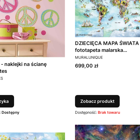
DZIECIĘCA MAPA ŚWIATA 
fototapeta malarska
PRODUCENT
MURALUNIQUE
MURALUNIQUE
- naklejki na ścianę
Cena
699,00 zł
tes
T
ES
zyka
Zobacz produkt
:
Dostępny
Dostępność:
Brak towaru