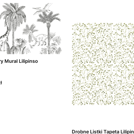
y Mural Lilipinso
T
ł
Drobne Listki Tapeta Lilipi