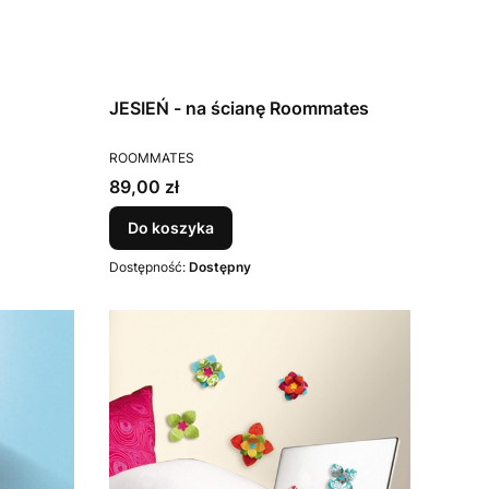
JESIEŃ - na ścianę Roommates
PRODUCENT
ROOMMATES
Cena
89,00 zł
Do koszyka
Dostępność:
Dostępny