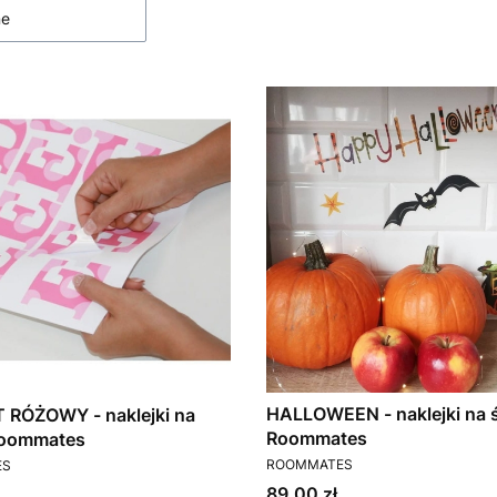
ne
HALLOWEEN - naklejki na 
 RÓŻOWY - naklejki na
Roommates
Roommates
PRODUCENT
T
ROOMMATES
ES
Cena
89,00 zł