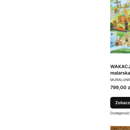
WAKACJE
malarsk
PRODUCEN
MURALUNI
Cena
799,00 z
Zobacz
Dostępność