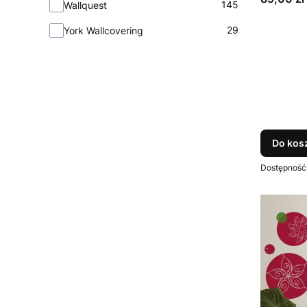
145
Wallquest
29
York Wallcovering
Do kos
Dostępność