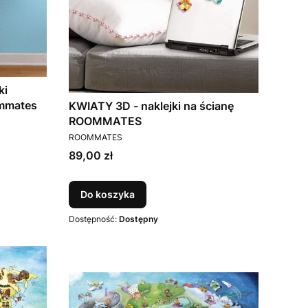
ki
ommates
KWIATY 3D - naklejki na ścianę
ROOMMATES
PRODUCENT
ROOMMATES
Cena
89,00 zł
Do koszyka
Dostępność:
Dostępny