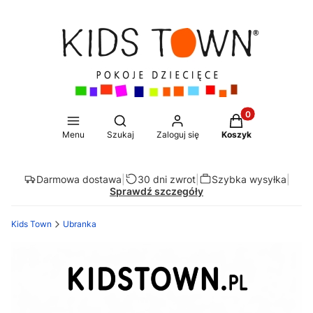
Produkty w koszy
Otwórz wyszukiwarkę
Menu
Szukaj
Zaloguj się
Koszyk
Darmowa dostawa
|
30 dni zwrot
|
Szybka wysyłka
|
Sprawdź szczegóły
Kids Town
Ubranka