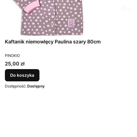
Kaftanik niemowlęcy Paulina szary 80cm
PRODUCENT
PINOKIO
Cena
25,00 zł
Do koszyka
Dostępność:
Dostępny