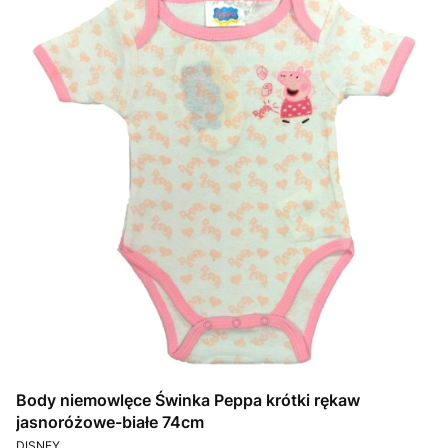
Body niemowlęce Świnka Peppa krótki rękaw
jasnoróżowe-białe 74cm
PRODUCENT
DISNEY