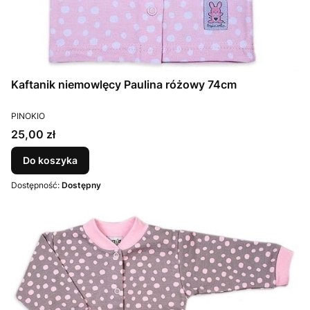
Kaftanik niemowlęcy Paulina różowy 74cm
PRODUCENT
PINOKIO
Cena
25,00 zł
Do koszyka
Dostępność:
Dostępny