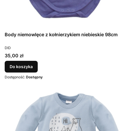
Body niemowlęce z kołnierzykiem niebieskie 98cm
PRODUCENT
DID
Cena
35,00 zł
Do koszyka
Dostępność:
Dostępny