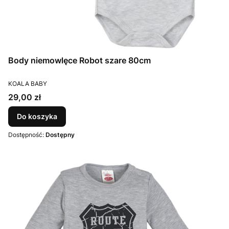
Body niemowlęce Robot szare 80cm
PRODUCENT
KOALA BABY
Cena
29,00 zł
Do koszyka
Dostępność:
Dostępny