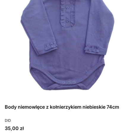
Body niemowlęce z kołnierzykiem niebieskie 74cm
PRODUCENT
DID
Cena
35,00 zł