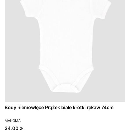
Body niemowlęce Prążek białe krótki rękaw 74cm
PRODUCENT
MAKOMA
Cena
24,00 zł