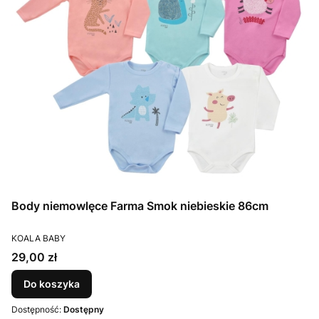
Body niemowlęce Farma Smok niebieskie 86cm
PRODUCENT
KOALA BABY
Cena
29,00 zł
Do koszyka
Dostępność:
Dostępny