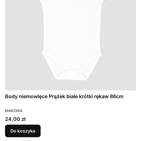
Body niemowlęce Prążek białe krótki rękaw 86cm
PRODUCENT
MAKOMA
Cena
24,00 zł
Do koszyka