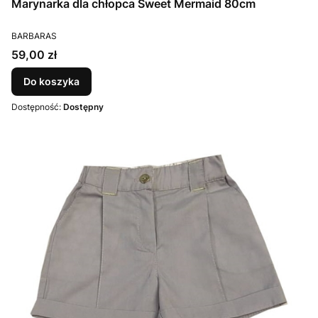
Marynarka dla chłopca Sweet Mermaid 80cm
PRODUCENT
BARBARAS
Cena
59,00 zł
Do koszyka
Dostępność:
Dostępny