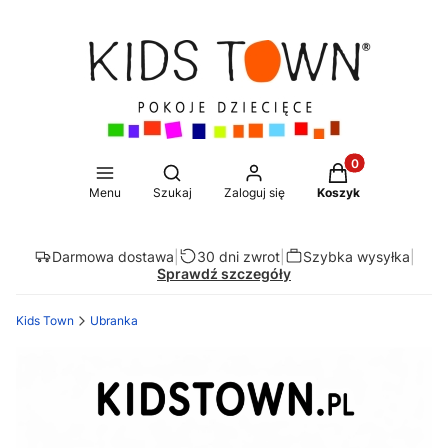
Produkty w koszy
Otwórz wyszukiwarkę
Menu
Szukaj
Zaloguj się
Koszyk
Darmowa dostawa
|
30 dni zwrot
|
Szybka wysyłka
|
Sprawdź szczegóły
Kids Town
Ubranka