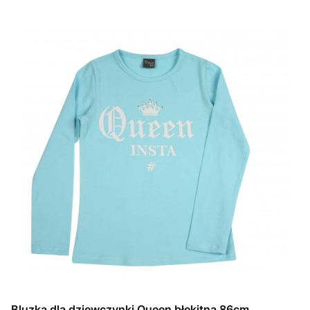
Bluzka dla dziewczynki Queen błękitna 86cm