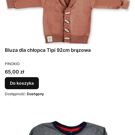
Bluza dla chłopca Tipi 92cm brązowa
PRODUCENT
PINOKIO
Cena
65,00 zł
Do koszyka
Dostępność:
Dostępny