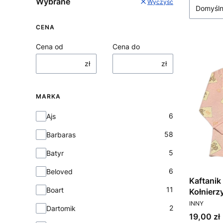
Wybrane
Wyczyść
Domyśl
CENA
Cena od
Cena do
zł
zł
MARKA
Marka
6
Ajs
58
Barbaras
5
Batyr
6
Beloved
Kaftanik
11
Boart
Kołnier
PRODUCEN
INNY
2
Dartomik
Cena
19,00 zł