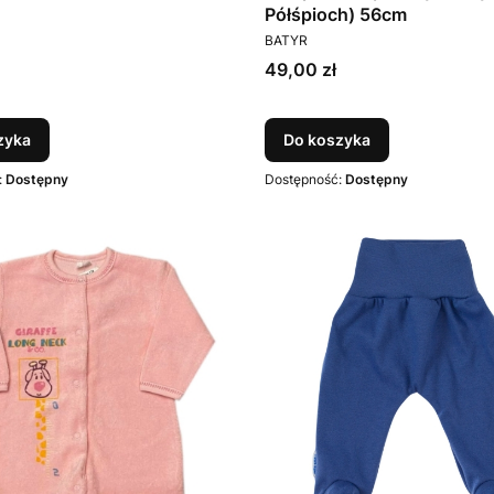
Półśpioch) 56cm
PRODUCENT
BATYR
Cena
49,00 zł
zyka
Do koszyka
:
Dostępny
Dostępność:
Dostępny