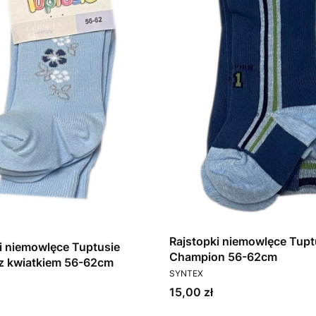
Rajstopki niemowlęce Tupt
i niemowlęce Tuptusie
Champion 56-62cm
 z kwiatkiem 56-62cm
PRODUCENT
SYNTEX
T
Cena
15,00 zł