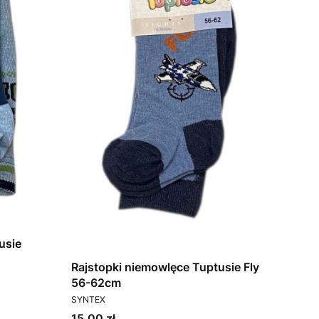
usie
Rajstopki niemowlęce Tuptusie Fly
56-62cm
PRODUCENT
SYNTEX
Cena
15,00 zł