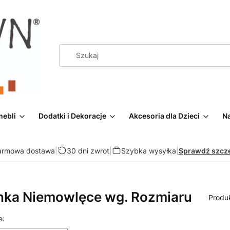
mebli
Dodatki i Dekoracje
Akcesoria dla Dzieci
Na
armowa dostawa
|
30 dni zwrot
|
Szybka wysyłka
|
Sprawdź szcz
nka Niemowlęce wg. Rozmiaru
Produ
 produktów
e: