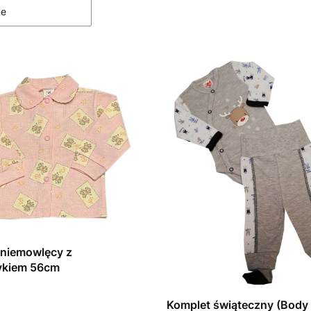
ne
 niemowlęcy z
zykiem 56cm
T
Komplet świąteczny (Body 