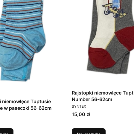
Rajstopki niemowlęce Tupt
Number 56-62cm
i niemowlęce Tuptusie
PRODUCENT
SYNTEX
ie w paseczki 56-62cm
Cena
15,00 zł
T