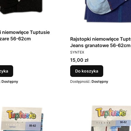
i niemowlęce Tuptusie
zare 56-62cm
Rajstopki niemowlęce Tupt
T
Jeans granatowe 56-62cm
PRODUCENT
SYNTEX
Cena
15,00 zł
zyka
Do koszyka
:
Dostępny
Dostępność:
Dostępny