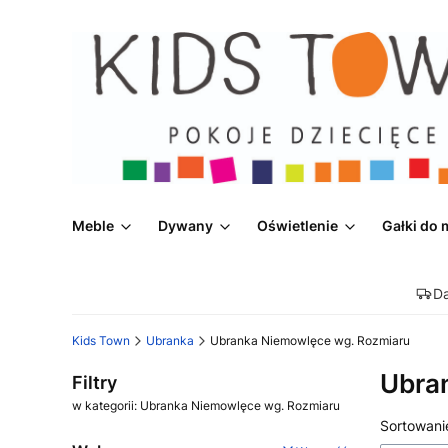
Meble
Dywany
Oświetlenie
Gałki do 
D
Kids Town
Ubranka
Ubranka Niemowlęce wg. Rozmiaru
Ubra
Filtry
w kategorii: Ubranka Niemowlęce wg. Rozmiaru
Lista
Sortowani