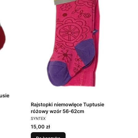
usie
Rajstopki niemowlęce Tuptusie
różowy wzór 56-62cm
PRODUCENT
SYNTEX
Cena
15,00 zł