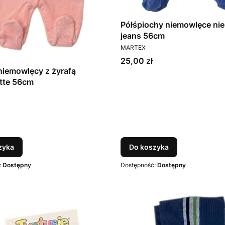
Półśpiochy niemowlęce nie
jeans 56cm
PRODUCENT
MARTEX
Cena
25,00 zł
niemowlęcy z żyrafą
tte 56cm
T
zyka
Do koszyka
:
Dostępny
Dostępność:
Dostępny