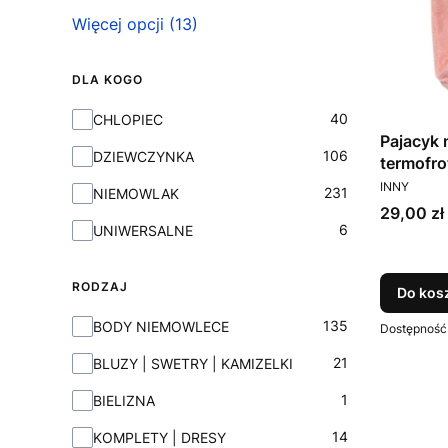
Więcej opcji (13)
DLA KOGO
Dla Kogo
40
CHLOPIEC
Pajacyk 
106
DZIEWCZYNKA
termofro
PRODUCEN
INNY
231
NIEMOWLAK
Cena
29,00 zł
6
UNIWERSALNE
RODZAJ
Do kos
Rodzaj
135
BODY NIEMOWLECE
Dostępność
21
BLUZY | SWETRY | KAMIZELKI
1
BIELIZNA
14
KOMPLETY | DRESY