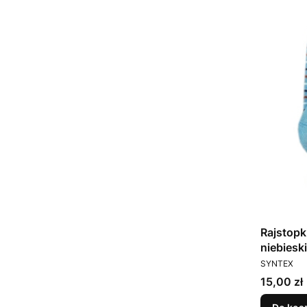
Rajstopk
niebiesk
PRODUCEN
SYNTEX
Cena
15,00 zł