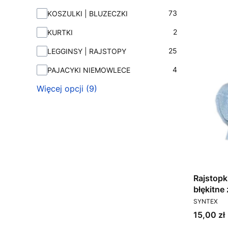
73
KOSZULKI | BLUZECZKI
2
KURTKI
25
LEGGINSY | RAJSTOPY
4
PAJACYKI NIEMOWLECE
Więcej opcji (9)
Rajstopk
błękitne
PRODUCEN
SYNTEX
Cena
15,00 zł