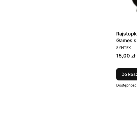
Rajstopk
Games s
PRODUCEN
SYNTEX
Cena
15,00 zł
Do kos
Dostępność