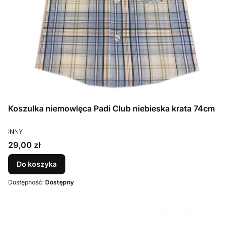
Koszulka niemowlęca Padi Club niebieska krata 74cm
PRODUCENT
INNY
Cena
29,00 zł
Do koszyka
Dostępność:
Dostępny