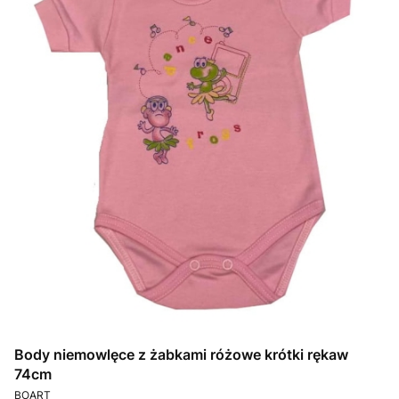
Body niemowlęce z żabkami różowe krótki rękaw
74cm
PRODUCENT
BOART