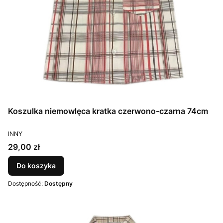
Koszulka niemowlęca kratka czerwono-czarna 74cm
PRODUCENT
INNY
Cena
29,00 zł
Do koszyka
Dostępność:
Dostępny