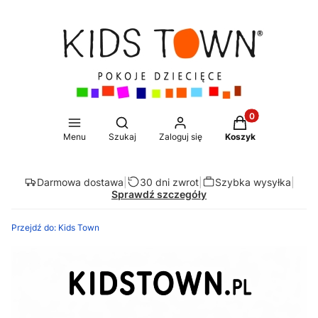
Produkty w koszy
Otwórz wyszukiwarkę
Menu
Szukaj
Zaloguj się
Koszyk
Darmowa dostawa
|
30 dni zwrot
|
Szybka wysyłka
|
Sprawdź szczegóły
Przejdź do:
Kids Town