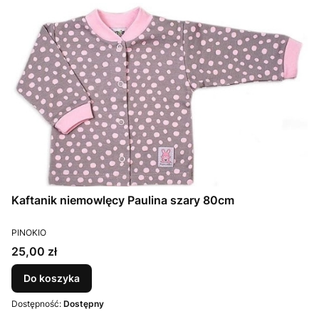
Kaftanik niemowlęcy Paulina szary 80cm
PRODUCENT
PINOKIO
Cena
25,00 zł
Do koszyka
Dostępność:
Dostępny