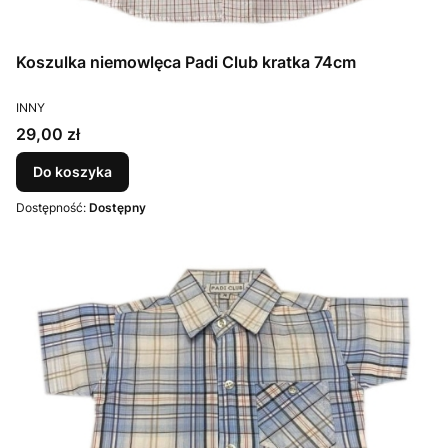
Koszulka niemowlęca Padi Club kratka 74cm
PRODUCENT
INNY
Cena
29,00 zł
Do koszyka
Dostępność:
Dostępny