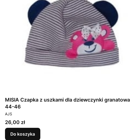
MISIA Czapka z uszkami dla dziewczynki granatowa
44-46
PRODUCENT
AJS
Cena
26,00 zł
Do koszyka