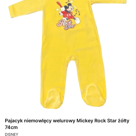
Pajacyk niemowlęcy welurowy Mickey Rock Star żółty
74cm
PRODUCENT
DISNEY