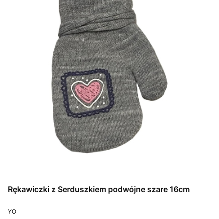
Rękawiczki z Serduszkiem podwójne szare 16cm
PRODUCENT
YO