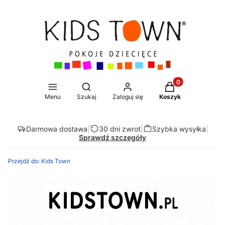
Produkty w koszy
Otwórz wyszukiwarkę
Menu
Szukaj
Zaloguj się
Koszyk
Darmowa dostawa
|
30 dni zwrot
|
Szybka wysyłka
|
Sprawdź szczegóły
Przejdź do:
Kids Town