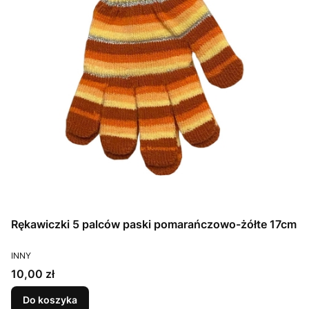
Rękawiczki 5 palców paski pomarańczowo-żółte 17cm
PRODUCENT
INNY
Cena
10,00 zł
Do koszyka