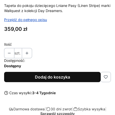
Tapeta do pokoju dziecięcego Lniane Pasy (Linen Stripe) marki
Wallquest z kolekcji Day Dreamers.
Przejdź do pełnego opisu
Cena
359,00 zł
Ilość
szt.
Dostępność:
Dostępny
Dodaj do koszyka
Czas wysyłki:
3-4 Tygodnie
Darmowa dostawa
|
30 dni zwrot
|
Szybka wysyłka
|
Sprawdź szczegóły