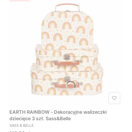
EARTH RAINBOW - Dekoracyjne walizeczki
dziecięce 3 szt. Sass&Belle
PRODUCENT
SASS & BELLE