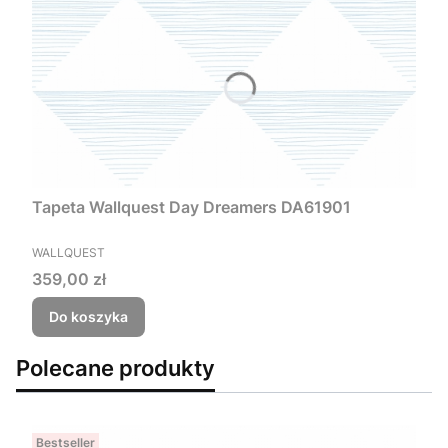
Tapeta Wallquest Day Dreamers DA61901
PRODUCENT
WALLQUEST
Cena
359,00 zł
Do koszyka
Polecane produkty
Bestseller