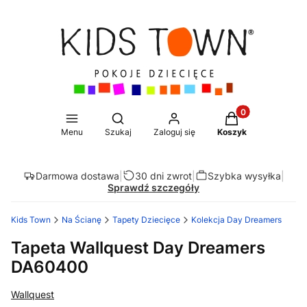
Produkty w koszy
Otwórz wyszukiwarkę
Menu
Szukaj
Zaloguj się
Koszyk
Darmowa dostawa
|
30 dni zwrot
|
Szybka wysyłka
|
Sprawdź szczegóły
Kids Town
Na Ścianę
Tapety Dziecięce
Kolekcja Day Dreamers
Tapeta Wallquest Day Dreamers
DA60400
Wallquest