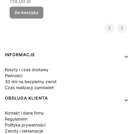
Cena
119,00 zł
Do koszyka
Linki w stopce
INFORMACJE
Koszty i czas dostawy
Płatności
30 dni na bezpłatny zwrot
Czas realizacji zamówień
OBSŁUGA KLIENTA
Kontakt i dane firmy
Regulaminn
Polityka prywatności
Zwroty i reklamacje