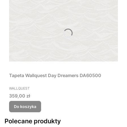
Tapeta Wallquest Day Dreamers DA60500
PRODUCENT
WALLQUEST
Cena
359,00 zł
Do koszyka
Polecane produkty