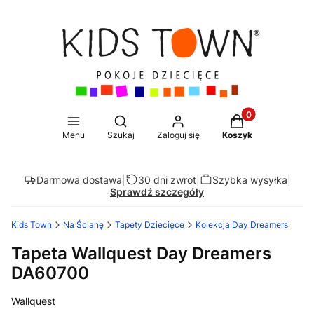
Produkty w koszy
Otwórz wyszukiwarkę
Menu
Szukaj
Zaloguj się
Koszyk
Darmowa dostawa
|
30 dni zwrot
|
Szybka wysyłka
|
Sprawdź szczegóły
Kids Town
Na Ścianę
Tapety Dziecięce
Kolekcja Day Dreamers
Tapeta Wallquest Day Dreamers
DA60700
Wallquest